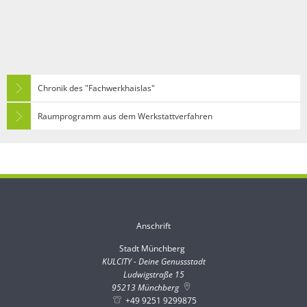
Chronik des "Fachwerkhaislas"
Raumprogramm aus dem Werkstattverfahren
Anschrift
Stadt Münchberg
Stadt Münchberg
KULCITY - Deine Genussstadt
Ludwigstraße 15
95213
Münchberg
+49 9251 9299875