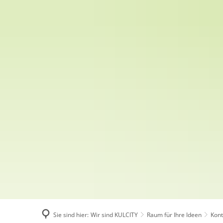
Über KULCITY
Wir sind KULCITY
Sie sind hier:
Wir sind KULCITY
Raum für Ihre Ideen
Kont